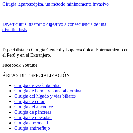
Cirugía laparoscópica, un método mínimamente invasivo
Diverticulitis, trastorno digestivo a consecuencia de una
diverticulosis
Especialista en Cirugía General y Laparoscópica. Entrenamiento en
el Perú y en el Extranjero.
Facebook
Youtube
ÁREAS DE ESPECIALIZACIÓN
Cirugía de vesícula biliar
Cirugía de hernia y pared abdominal
Cirugía del hígado y vías biliares
Cirugía de colon
Cirugía del apéndice
Cirugía de páncreas
Cirugía de obesidad
Cirugía anorrectal
Cirugía antirreflujo